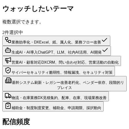
ウォッチしたいテーマ
複数選択できます。
2
件選択中
業務効率化・DX
Excel、紙、属人化、業務フロー改善
生成AI・AI導入
ChatGPT、LLM、社内AI活用、AI開発
営業AI・顧客対応DX
CRM、問い合わせ対応、営業活動の自動化
サイバーセキュリティ
脆弱性、情報漏洩、セキュリティ対策
基幹システム刷新・レガシー改善
老朽化、ベンダー依存、段階的リ
プレイス
物流・在庫業務DX
見積集約、配車、在庫、現場業務改善
補助金・制度
制度変更、補助金、申請期限、採択動向
配信頻度